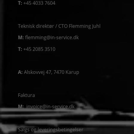
T:
+45 4033 7604
Teknisk direktør / CTO Flemming Juhl
M:
flemming@in-service.dk
T:
+45 2085 3510
A:
Alskovvej 47, 7470 Karup
Faktura
M:
invoice@in-service.dk
Salgs og leveringsbetingelser