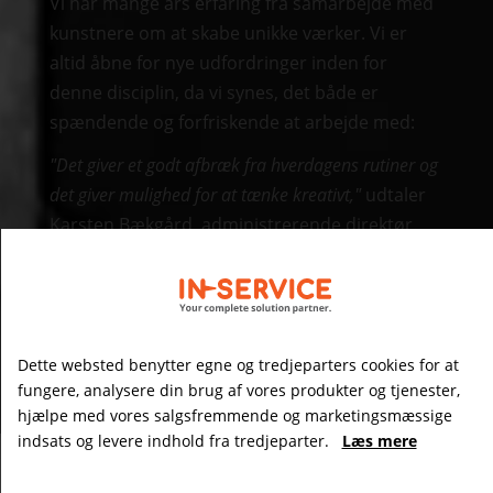
Vi har mange års erfaring fra samarbejde med
kunstnere om at skabe unikke værker. Vi er
altid åbne for nye udfordringer inden for
denne disciplin, da vi synes, det både er
spændende og forfriskende at arbejde med:
"Det giver et godt afbræk fra hverdagens rutiner og
det giver mulighed for at tænke kreativt,"
udtaler
Karsten Bækgård, administrerende direktør.
Står du med et projekt, som vores
smedeværksted skal hjælpe dig med? Ring til
Karsten på tlf.:
+45 4033 7604
, så finder vi den
bedste løsning på dit problem.
Dette websted benytter egne og tredjeparters cookies for at
fungere, analysere din brug af vores produkter og tjenester,
hjælpe med vores salgsfremmende og marketingsmæssige
indsats og levere indhold fra tredjeparter.
Læs mere