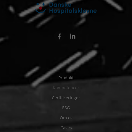
Produkt
Kompetencer
Certificeringer
ESG
Om os
Cases