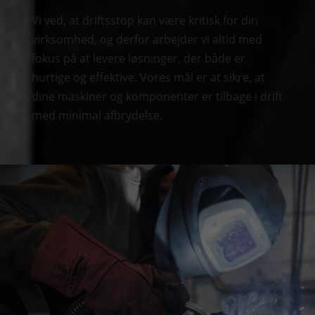
Vi ved, at driftsstop kan være kritisk for din
virksomhed, og derfor arbejder vi altid med
fokus på at levere løsninger, der både er
hurtige og effektive. Vores mål er at sikre, at
dine maskiner og komponenter er tilbage i drift
med minimal afbrydelse.