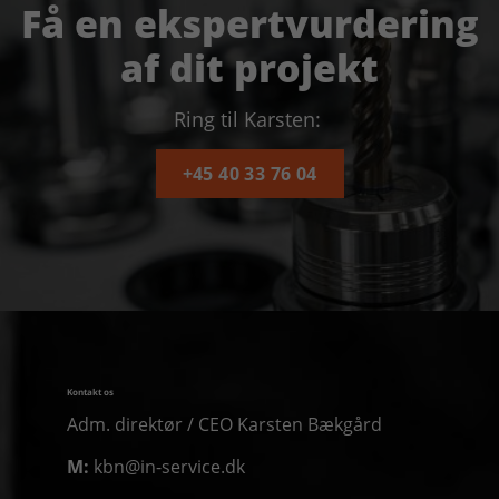
Få en ekspertvurdering
af dit projekt
Ring til Karsten:
+45 40 33 76 04
Kontakt os
Adm. direktør / CEO Karsten Bækgård
M:
kbn@in-service.dk