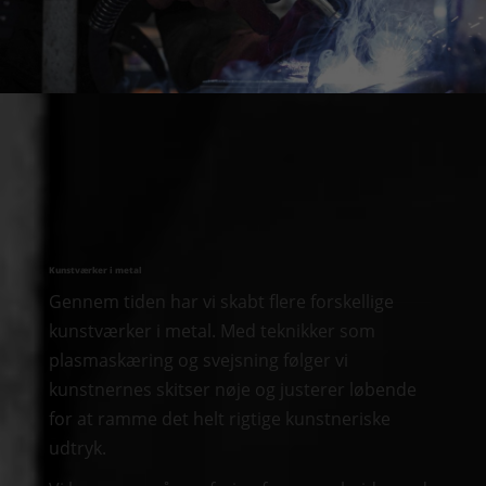
Kunstværker i metal
Gennem tiden har vi skabt flere forskellige
kunstværker i metal. Med teknikker som
plasmaskæring og svejsning følger vi
kunstnernes skitser nøje og justerer løbende
for at ramme det helt rigtige kunstneriske
udtryk.