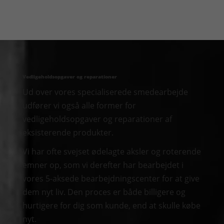
Vedligeholdsopgaver og reparationer
Ud over vores specialiserede smedearbejde
udfører vi også alle former for
vedligeholdsopgaver og reparationer af
eksisterende produkter.
Vi har ofte svejset ødelagte aksler og roterende
emner op, som vi derefter har bearbejdet i
vores 5-aksede bearbejdningscenter for at give
dem nyt liv. Den proces er både billigere og
hurtigere for dig som kunde, end at skulle købe
nyt.