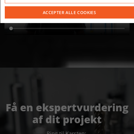
ACCEPTER ALLE COOKIES
Få en ekspertvurdering
af dit projekt
Ring til Karsten: