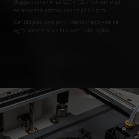
Byggevolumen er på 320 x 132 x 154 mm med
en maksimal printopløsning på 0,1 mm.
Der tilbydes også print i det bionedbrydelige
og farvet materiale PLA samt i alm. nylon.