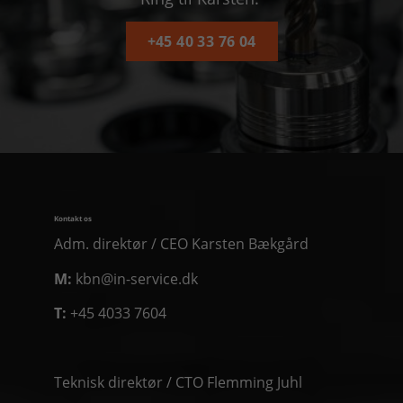
+45 40 33 76 04
Kontakt os
Adm. direktør / CEO Karsten Bækgård
M:
kbn@in-service.dk
T:
+45 4033 7604
Teknisk direktør / CTO Flemming Juhl