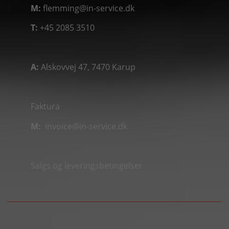
M:
flemming@in-service.dk
T:
+45 2085 3510
A:
Alskovvej 47, 7470 Karup
Faktura
M:
invoice@in-service.dk
Salgs og leveringsbetingelser