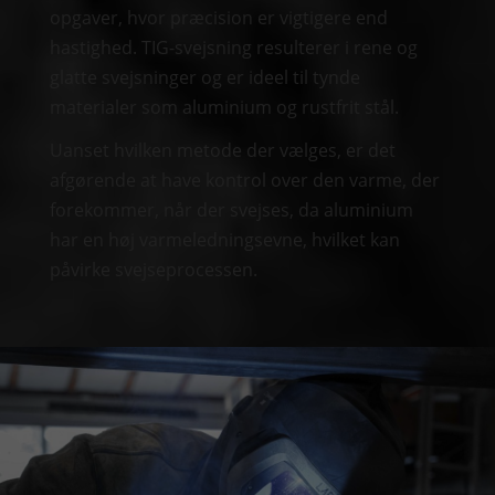
opgaver, hvor præcision er vigtigere end
hastighed. TIG-svejsning resulterer i rene og
glatte svejsninger og er ideel til tynde
materialer som aluminium og rustfrit stål.
Uanset hvilken metode der vælges, er det
afgørende at have kontrol over den varme, der
forekommer, når der svejses, da aluminium
har en høj varmeledningsevne, hvilket kan
påvirke svejseprocessen.