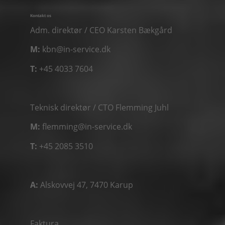
Kontakt os
Adm. direktør / CEO Karsten Bækgård
M:
kbn@in-service.dk
T:
+45 4033 7604
Teknisk direktør / CTO Flemming Juhl
M:
flemming@in-service.dk
T:
+45 2085 3510
A:
Alskovvej 47, 7470 Karup
Faktura