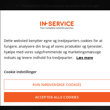
Fleksibilitet: Svejsning kan anvendes på mange
forskellige materialer, hvilket gør det nyttigt i
mange industrier.
Tæthed: Svejsede samlinger er tætte og
forhindrer lækager, hvilket er vigtigt i
rørledninger og beholdere.
Dette websted benytter egne og tredjeparters cookies for at
fungere, analysere din brug af vores produkter og tjenester,
Æstetik: Svejsning kan skabe pæne samlinger,
hjælpe med vores salgsfremmende og marketingsmæssige
der er vigtige, når udseendet spiller en rolle
indsats og levere indhold fra tredjeparter.
Læs mere
Effektivitet: Svejsning kan udføres hurtigt,
Cookie indstillinger
hvilket øger produktionshastigheden og
reducerer nedetid.
KUN NØDVENDIGE COOKIES
Lav termisk påvirkning: Moderne teknikker
reducerer varmebelastningen på materialet,
ACCEPTER ALLE COOKIES
hvilket beskytter varmefølsomme materialer.