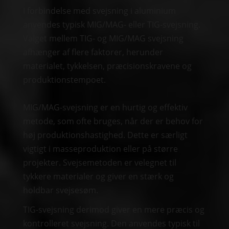
I forbindelse med svejsning i aluminium
anvendes typisk MIG/MAG- eller TIG-svejsning.
Valget mellem TIG- og MIG/MAG svejsning
afhænger af flere faktorer, herunder
materialet, tykkelsen, præcisionskravene og
produktionstempoet.
MIG/MAG-svejsning er en hurtig og effektiv
metode, som ofte bruges, når der er behov for
høj produktionshastighed. Dette er særligt
vigtigt i masseproduktion eller på større
projekter. Svejsemetoden er velegnet til
tykkere materialer og giver en stærk og
holdbar svejsesøm.
TIG-svejsning derimod giver en mere præcis og
kontrolleret svejsning. Den anvendes typisk til