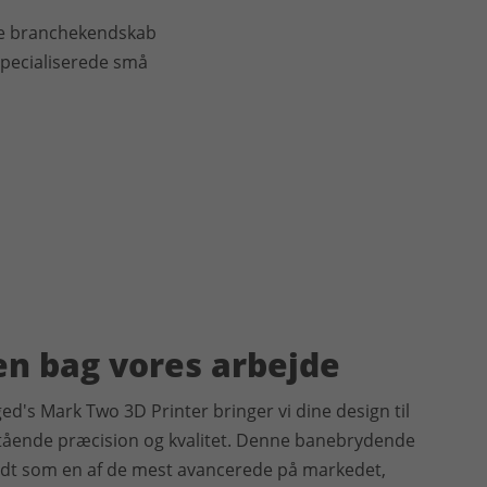
ore branchekendskab
specialiserede små
en bag vores arbejde
ed's Mark Two 3D Printer bringer vi dine design til
tående præcision og kvalitet. Denne banebrydende
endt som en af de mest avancerede på markedet,