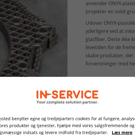
anvender ONYX-plastik
projekter en solid gr
Udover ONYX-plastikk
yderligere ved at inko
glasfiber. Dette ikke
levetiden for de frem
skabe produkter, der 
forventninger med hen
sted benytter egne og tredjeparters cookies for at fungere, analys
vores produkter og tjenester, hjælpe med vores salgsfremmende og
gsmæssige indsats og levere indhold fra tredjeparter.
Læs mere