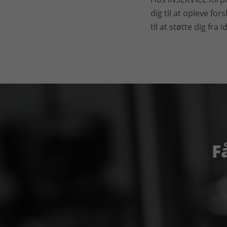
dig til at opleve fo
til at støtte dig fra 
F