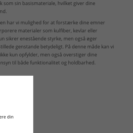
 som sin basismateriale, hvilket giver dine
und.
en har vi mulighed for at forstærke dine emner
rporere materialer som kulfiber, kevlar eller
 kun sikrer enestående styrke, men også øger
stillede genstande betydeligt. På denne måde kan vi
ikke kun opfylder, men også overstiger dine
syn til både funktionalitet og holdbarhed.
ere din