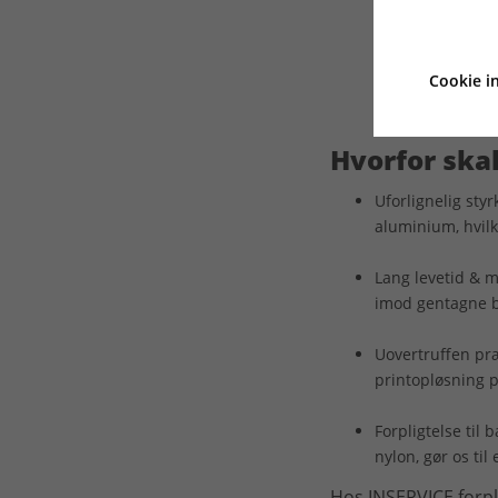
Cookie in
Hvorfor skal
Uforlignelig sty
aluminium, hvilk
Lang levetid & m
imod gentagne be
Uovertruffen pr
printopløsning p
Forpligtelse til
nylon, gør os til
Hos INSERVICE forpli