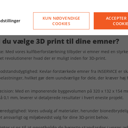
KUN NØDVENDIGE
ACCEPTER 
dstillinger
COOKIES
COOKI
 du vælge 3D print til dine emner?
rke: Med vores kulfiberforstærkning tilbyder vi emner med en styrke
et revolutionerer hvad der er muligt inden for 3D-print.
odstandsdygtighed: Kevlar-forstærkede emner fra INSERVICE er skabt
lastninger, hvilket gør dem uundværlige for dele, der kræver høj
æcision: Med en imponerende byggevolumen på 320 x 132 x 154 
å 0,1 mm, leverer vi detaljerede resultater i hvert eneste projekt.
 bæredygtighed: Vores udvalg af materialer, herunder bionedbrydeli
 et ansvarligt og miljøbevidst valg for dine 3D-print behov.
gter vi os til at opretholde de højeste standarder i vores arb