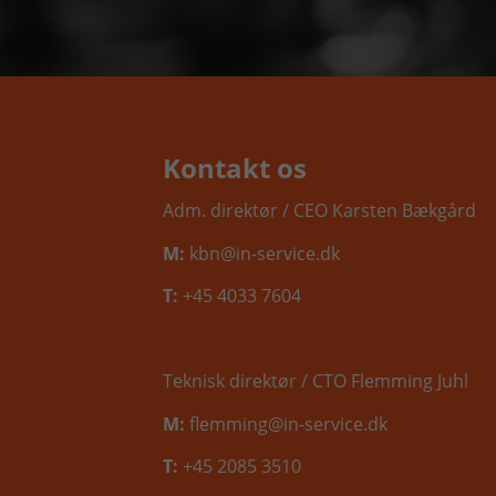
Kontakt os
Adm. direktør / CEO Karsten Bækgård
M:
kbn@in-service.dk
T:
+45 4033 7604
Teknisk direktør / CTO Flemming Juhl
M:
flemming@in-service.dk
T:
+45 2085 3510