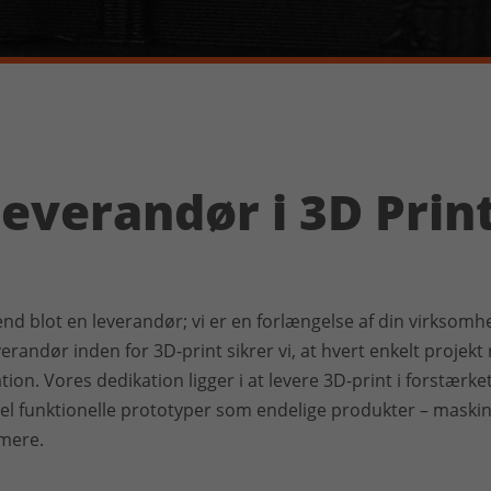
everandør i 3D Prin
nd blot en leverandør; vi er en forlængelse af din virksomh
randør inden for 3D-print sikrer vi, at hvert enkelt projekt r
ion. Vores dedikation ligger i at levere 3D-print i forstærke
el funktionelle prototyper som endelige produkter – maskind
mere.