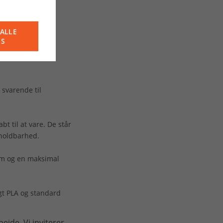
ALLE
ES
 svarende til
 til at vare. De står
 holdbarhed.
mm og en maksimal
gt PLA og standard
ejde. Vi inviterer