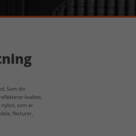
tning
ed. Som din
eflekterer kvalitet,
t nylon, som er
ele, fiksturer,