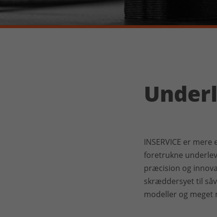
Underl
INSERVICE er mere e
foretrukne underleve
præcision og innovat
skræddersyet til såv
modeller og meget 