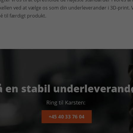
rskellen ved at vælge os som din underleverandør i 3D-print. 
idé til færdigt produkt.
å en stabil underleverand
Ring til Karsten:
+45 40 33 76 04