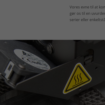
Vores evne til at k
gør os til en uvurd
serier eller enkelts