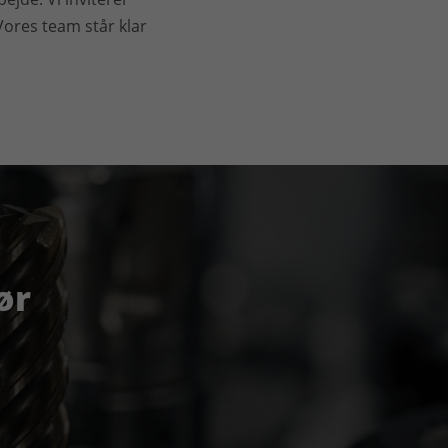
Vores team står klar
ør