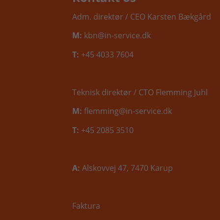
Adm. direktør / CEO Karsten Bækgård
M:
kbn@in-service.dk
T:
+45 4033 7604
Teknisk direktør / CTO Flemming Juhl
M:
flemming@in-service.dk
T:
+45 2085 3510
A:
Alskovvej 47, 7470 Karup
Faktura