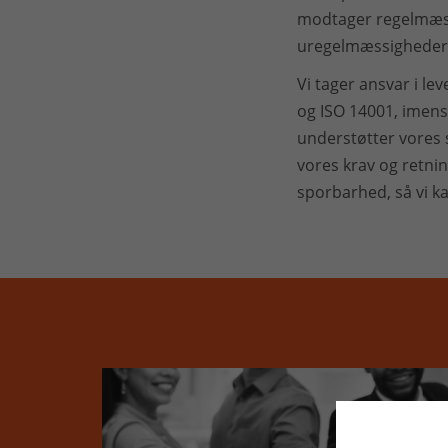
modtager regelmæssi
uregelmæssigheder
Vi tager ansvar i l
og ISO 14001, imens
understøtter vores 
vores krav og retnin
sporbarhed, så vi k