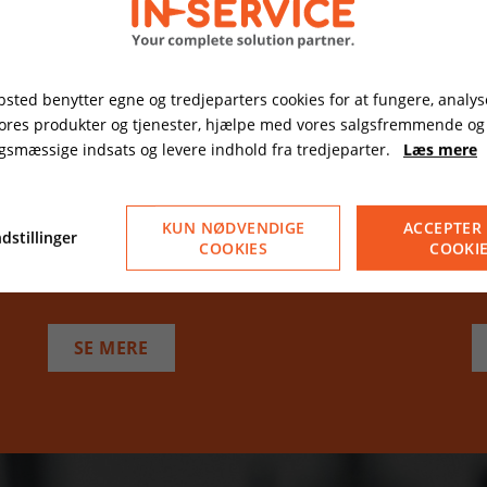
sted benytter egne og tredjeparters cookies for at fungere, analys
vores produkter og tjenester, hjælpe med vores salgsfremmende og
gsmæssige indsats og levere indhold fra tredjeparter.
Læs mere
ENVIRONMENT
S
Vi fremmer miljøansvar ved at reducere CO2-
S
KUN NØDVENDIGE
ACCEPTER 
dstillinger
udledning, bruge grøn energi, og integrere
s
COOKIES
COOKI
grønnere løsninger.
a
SE MERE