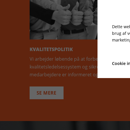
Dette web
brug af 
marketin
KVALITETSPOLITIK
Vi arbejder løbende på at forbedre vores
Cookie in
kvalitetsledelsessystem og sikrer, at vores
medarbejdere er informeret og involveret.
SE MERE