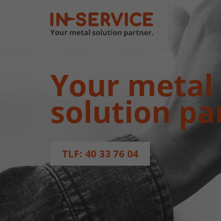
Your metal
solution pa
TLF: 40 33 76 04