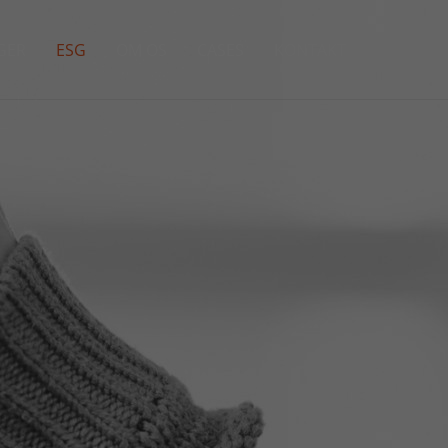
GER
ESG
OM OS
CASES
KONTAKT