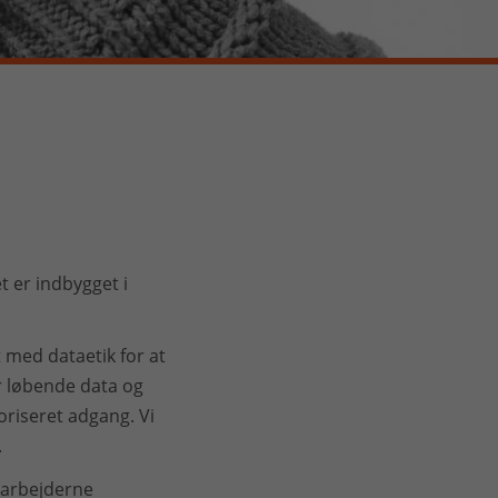
t er indbygget i
 med dataetik for at
r løbende data og
oriseret adgang. Vi
.
darbejderne