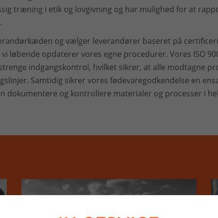
g træning i etik og lovgivning og har mulighed for at rapp
.
everandørkæden og vælger leverandører baseret på certifice
 vi løbende opdaterer vores egne procedurer. Vores ISO 900
strenge indgangskontrol, hvilket sikrer, at alle modtagne p
gslinjer. Samtidig sikrer vores fødevaregodkendelse en ensa
an dokumentere og kontrollere materialer og processer i h