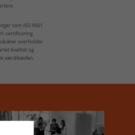
ortere
ringer som ISO 9001
1-certificering
rodukter overholder
rtet kvalitet og
ele værdikæden.