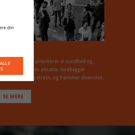
ere din
OCIAL
om virksomhed prioriterer vi sundhed og
ALLE
ikkerhed for vores ansatte, forebygger
ES
rbejdsskader og stress, og fremmer diversitet.
SE MERE